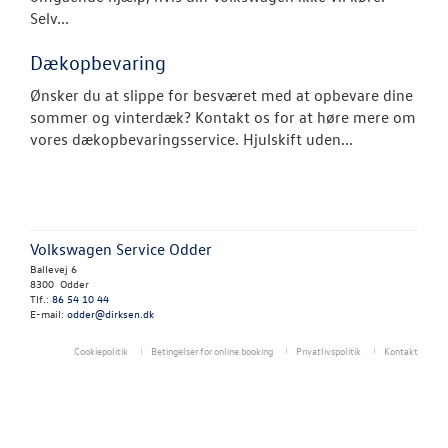
Selv...
Service Cam
Dækopbevaring
Serviceabonn
Ønsker du at slippe for besværet med at opbevare dine
sommer og vinterdæk? Kontakt os for at høre mere om
Volkswagen Er
vores dækopbevaringsservice. Hjulskift uden...
Service 5+
Velkomstpakke 
SKADECENTER
Volkswagen Service Odder
Ballevej 6
8300 Odder
NYE BILER
Tlf.:
86 54 10 44
E-mail:
odder@dirksen.dk
BRUGTE BILER
Cookiepolitik
Betingelser for online booking
Privatlivspolitik
Kontakt
TILBEHØR