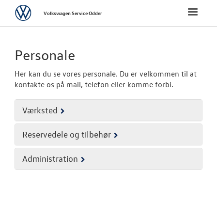
Volkswagen
Toggle
Volkswagen Service Odder
naviga
FORSIDE
Personale
VÆRKSTED
Her kan du se vores personale. Du er velkommen til at
kontakte os på mail, telefon eller komme forbi.
SKADECENTER
Værksted
NYE BILER
Reservedele og tilbehør
BRUGTE BILER
Administration
TILBEHØR
NYHEDER