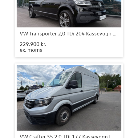
VW Transporter 2,0 TDi 204 Kassevogn DSG lang
229.900 kr.
ex. moms
VW Crafter 35 2,0 TDi 177 Kassevogn L3H3 aut.